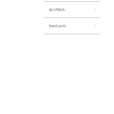
命のStitch
Hand print