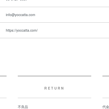
info@yoccatta.com
https://yoccatta.com/
RETURN
不良品
代